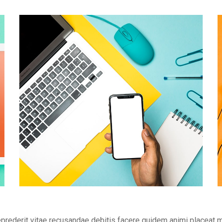
eprederit vitae recusandae debitis facere quidem animi placeat 