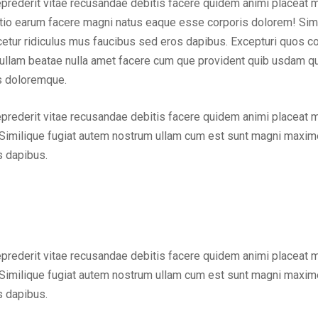
eprederit vitae recusandae debitis facere quidem animi placeat 
inctio earum facere magni natus eaque esse corporis dolorem! Sim
ur ridiculus mus faucibus sed eros dapibus. Excepturi quos cons
em ullam beatae nulla amet facere cum que provident quib usdam q
us doloremque.
eprederit vitae recusandae debitis facere quidem animi placeat 
Similique fugiat autem nostrum ullam cum est sunt magni maxime
s dapibus.
eprederit vitae recusandae debitis facere quidem animi placeat 
Similique fugiat autem nostrum ullam cum est sunt magni maxime
s dapibus.