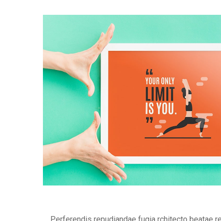
Perferendis repudiandae fugia rchitecto beatae r