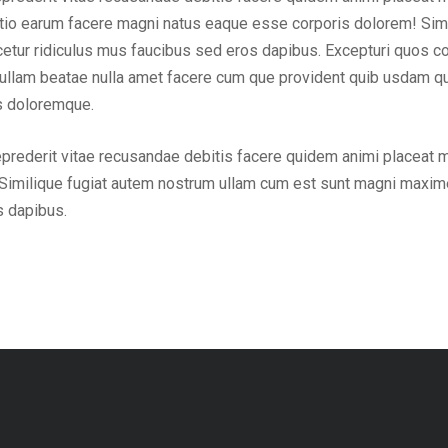
inctio earum facere magni natus eaque esse corporis dolorem! Sim
ur ridiculus mus faucibus sed eros dapibus. Excepturi quos cons
em ullam beatae nulla amet facere cum que provident quib usdam q
us doloremque.
eprederit vitae recusandae debitis facere quidem animi placeat 
Similique fugiat autem nostrum ullam cum est sunt magni maxime
s dapibus.