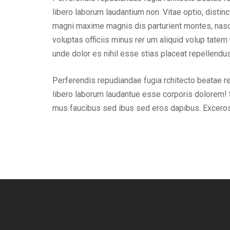
libero laborum laudantium non. Vitae optio, dist
magni maxime magnis dis parturient montes, nascet
voluptas officiis minus rer um aliquid volup tat
unde dolor es nihil esse stias placeat repellend
Perferendis repudiandae fugia rchitecto beatae r
libero laborum laudantue esse corporis dolorem! 
mus faucibus sed ibus sed eros dapibus. Excero