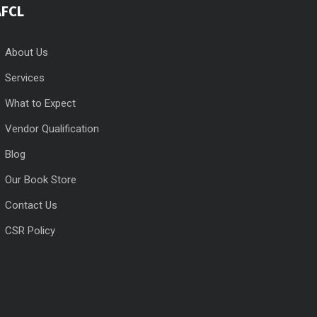
AFCL
About Us
Services
What to Expect
Vendor Qualification
Blog
Our Book Store
Contact Us
CSR Policy