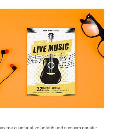
maxime cuuntur at voluptatib uod numuam pariatur