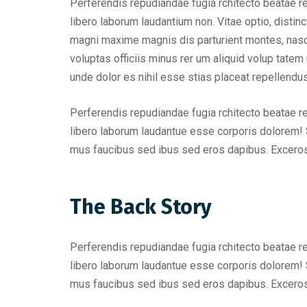
Perferendis repudiandae fugia rchitecto beatae r
libero laborum laudantium non. Vitae optio, dist
magni maxime magnis dis parturient montes, nascet
voluptas officiis minus rer um aliquid volup tat
unde dolor es nihil esse stias placeat repellend
Perferendis repudiandae fugia rchitecto beatae r
libero laborum laudantue esse corporis dolorem! 
mus faucibus sed ibus sed eros dapibus. Excero
The Back Story
Perferendis repudiandae fugia rchitecto beatae r
libero laborum laudantue esse corporis dolorem! 
mus faucibus sed ibus sed eros dapibus. Excero